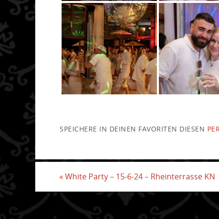
SPEICHERE IN DEINEN FAVORITEN DIESEN
PE
«
White Party – 15-6-24 – Rheinterrasse KN