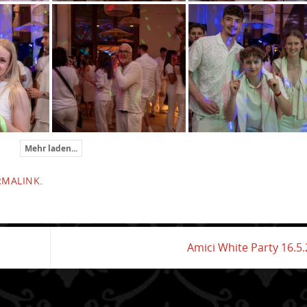
Mehr laden...
RMALINK
.
Amici White Party 16.5