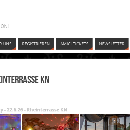
ION!
R UNS
REGISTRIEREN
AMICI TICKETS
NEWSLETTER
einterrasse KN
y - 22.6.26 - Rheinterrasse KN