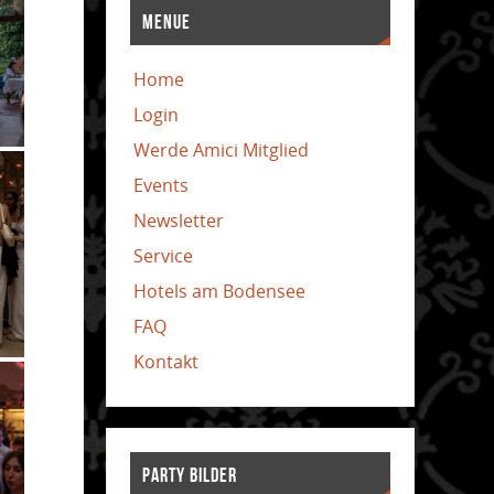
MENUE
Home
Login
Werde Amici Mitglied
Events
Newsletter
Service
Hotels am Bodensee
FAQ
Kontakt
PARTY BILDER