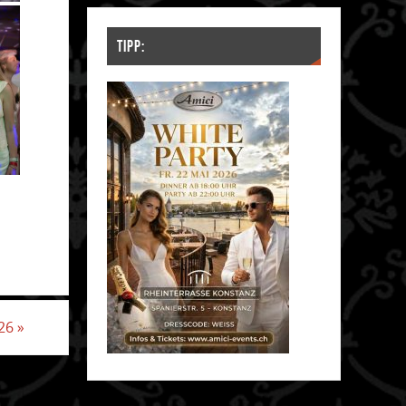
TIPP:
.26
»