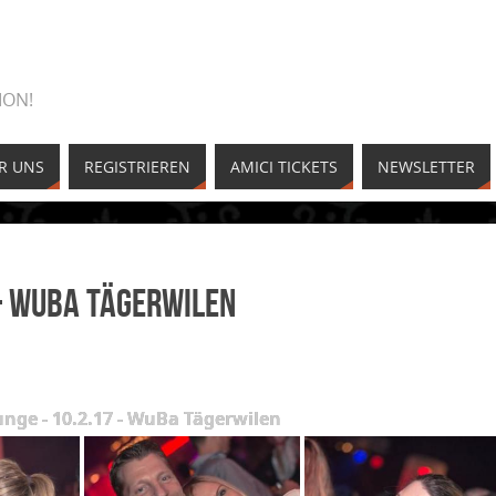
ION!
R UNS
REGISTRIEREN
AMICI TICKETS
NEWSLETTER
 – WuBa Tägerwilen
unge - 10.2.17 - WuBa Tägerwilen