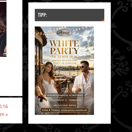
TIPP:
0.16
um
»