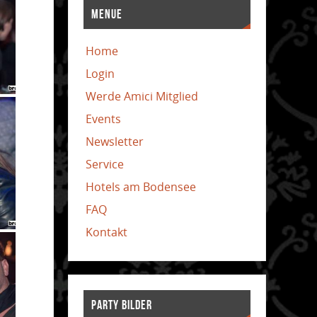
MENUE
Home
Login
Werde Amici Mitglied
Events
Newsletter
Service
Hotels am Bodensee
FAQ
Kontakt
PARTY BILDER