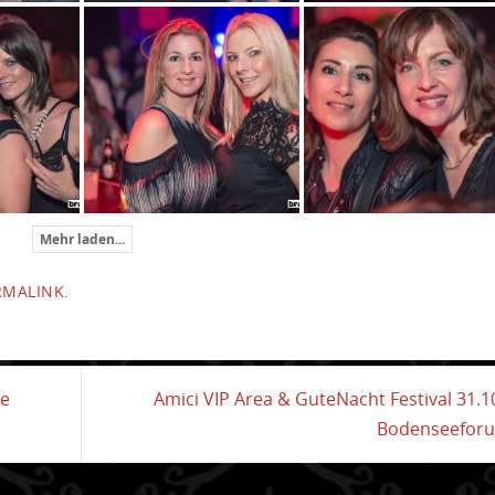
Mehr laden...
RMALINK
.
se
Amici VIP Area & GuteNacht Festival 31.1
Bodenseefor