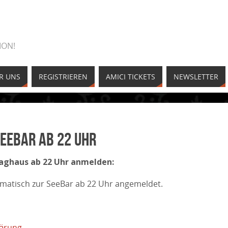
ION!
R UNS
REGISTRIEREN
AMICI TICKETS
NEWSLETTER
eeBar ab 22 Uhr
aaghaus ab 22 Uhr anmelden:
omatisch zur SeeBar ab 22 Uhr angemeldet.
lärung