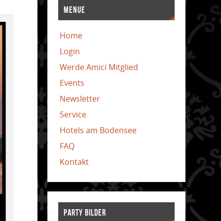
MENUE
Home
Login
Werde Amici Mitglied
Events
Newsletter
Service
Hotels am Bodensee
FAQ
Kontakt
PARTY BILDER