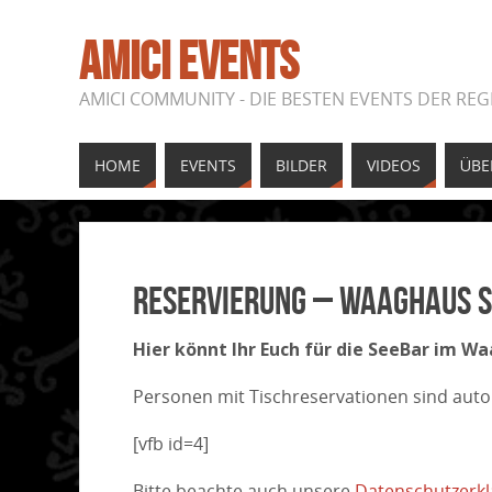
AMICI EVENTS
AMICI COMMUNITY - DIE BESTEN EVENTS DER REG
HOME
EVENTS
BILDER
VIDEOS
ÜBE
Reservierung – Waaghaus S
Hier könnt Ihr Euch für die SeeBar im W
Personen mit Tischreservationen sind aut
[vfb id=4]
Bitte beachte auch unsere
Datenschutzerk