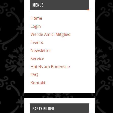
MENUE
Home
Login
Werde Amici Mitglied
Events
Newsletter
Service
Hotels am Bodensee
FAQ
Kontakt
PARTY BILDER